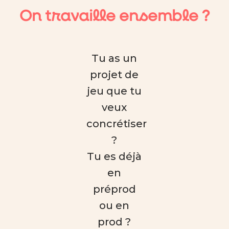
On travaille ensemble ?
Tu as un
projet de
jeu que tu
veux
concrétiser
?
Tu es déjà
en
préprod
ou en
prod ?