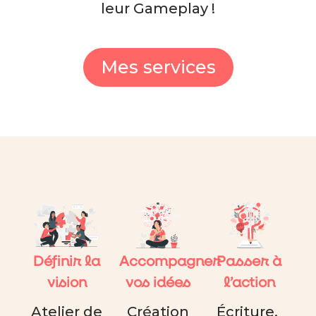
leur Gameplay !
Mes services
Définir la
Accompagner
Passer à
vision
vos idées
l’action
Atelier de
Création
Écriture,